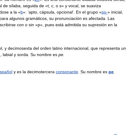
al
de
sílaba
,
seguida
de
«
t
,
c
,
o
s
»
y
vocal
,
se
suaviza
dose
a
la
«
b
»
:
‘
apto
,
cápsula
,
opcional
’.
En
el
grupo
«
ps
-
»
inicial
,
para
algunos
gramáticos
,
su
pronunciación
es
afectada
.
Las
scribirse
con
o
sin
«
p
»,
pues
está
admitida
su
supresión
en
la
l
,
y
decimosexta
del
orden
latino
internacional
,
que
representa
un
a
,
labial
y
sorda
.
Su
nombre
es
pe
.
spañol
y
es
la
decimotercera
consonante
.
Su
nombre
es
pe
.