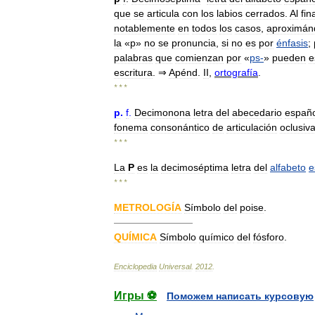
que
se
articula
con
los
labios
cerrados
.
Al
fin
notablemente
en
todos
los
casos
,
aproximán
la
«
p
»
no
se
pronuncia
,
si
no
es
por
énfasis
;
palabras
que
comienzan
por
«
ps
-
»
pueden
e
escritura
. ⇒
Apénd
.
II
,
ortografía
.
* * *
p
.
f
.
Decimonona
letra
del
abecedario
españo
fonema
consonántico
de
articulación
oclusiv
* * *
La
P
es
la
decimoséptima
letra
del
alfabeto
e
* * *
METROLOGÍA
Símbolo
del
poise
.
————————
QUÍMICA
Símbolo
químico
del
fósforo
.
Enciclopedia
Universal
.
2012
.
Игры ⚽
Поможем написать курсовую