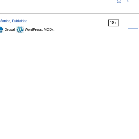
Q
técnico
,
Publicidad
18+
Drupal,
WordPress, MODx.