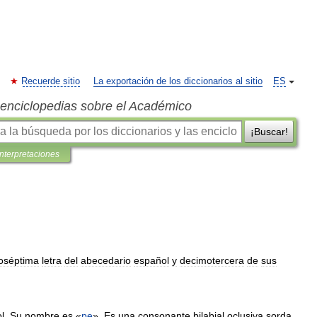
Recuerde sitio
La exportación de los diccionarios al sitio
ES
s enciclopedias sobre el Académico
¡Buscar!
interpretaciones
oséptima
letra
del
abecedario
español
y
decimotercera
de
sus
l
.
Su
nombre
es
«
pe
».
Es
una
consonante
bilabial
oclusiva
sorda
,