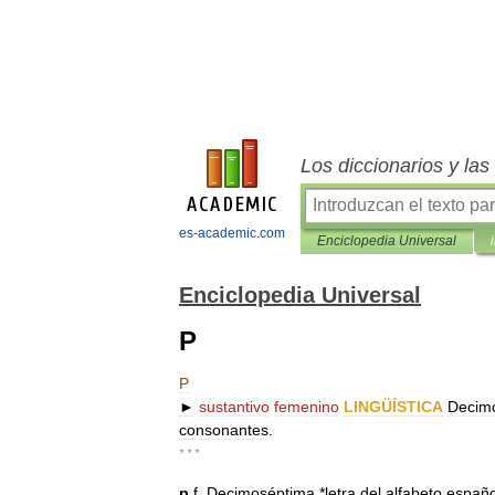
Los diccionarios y la
es-academic.com
Enciclopedia Universal
Enciclopedia Universal
P
P
►
sustantivo
femenino
LINGÜÍSTICA
Decim
consonantes
.
* * *
p
f
.
Decimoséptima
*
letra
del
alfabeto
españo